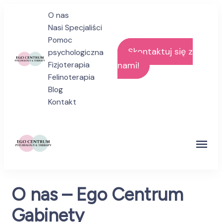
O nas
Nasi Specjaliści
Pomoc
Skontaktuj się z
psychologiczna
Fizjoterapia
nami!
Felinoterapia
egogabinety
Blog
Specjalistyczna pomoc psychologiczna
Kontakt
i psychoterapeutyczna
egogabinety
Specjalistyczna pomoc psychologiczna
O nas – Ego Centrum
i psychoterapeutyczna
Gabinety