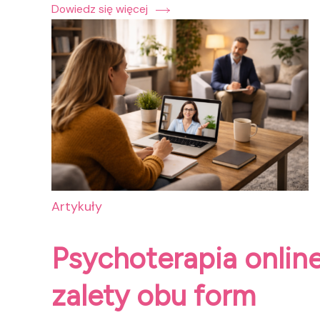
Dowiedz się więcej
Artykuły
Psychoterapia online
zalety obu form