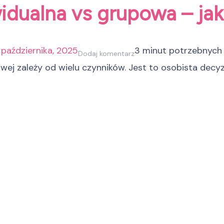
idualna vs grupowa – ja
października, 2025
3 minut potrzebnych
do
Dodaj komentarz
wej zależy od wielu czynników. Jest to osobista decy
Psychoterapia
indywidualna
vs
grupowa
–
jaką
formę
wybrać?