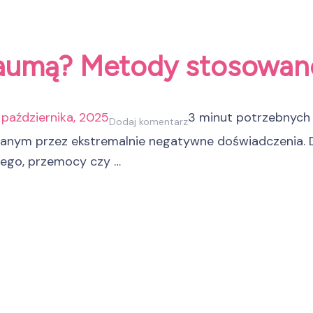
traumą? Metody stosowan
października, 2025
3 minut potrzebnych
do
Dodaj komentarz
nym przez ekstremalnie negatywne doświadczenia. D
Jak
nego, przemocy czy …
radzić
sobie
z
traumą?
Metody
stosowane
w
psychoterapii