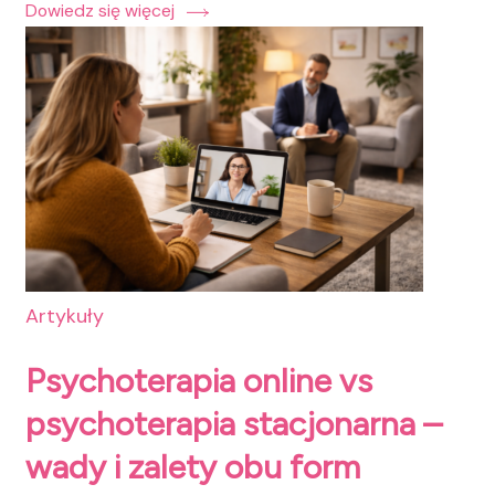
Dowiedz się więcej
Artykuły
Psychoterapia online vs
psychoterapia stacjonarna –
wady i zalety obu form