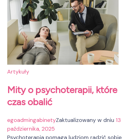
Artykuły
Mity o psychoterapii, które
czas obalić
egoadmingabinety
Zaktualizowany w dniu
13
października, 2025
Psychoterapia pomaga ludziom radzić sobie