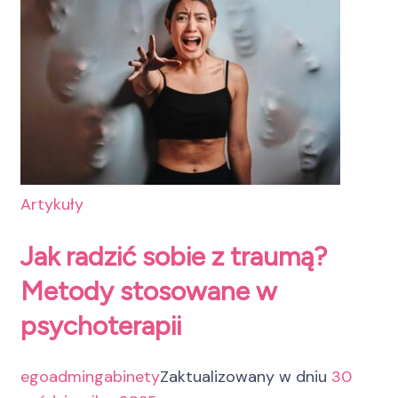
Artykuły
Jak radzić sobie z traumą?
Metody stosowane w
psychoterapii
egoadmingabinety
Zaktualizowany w dniu
30