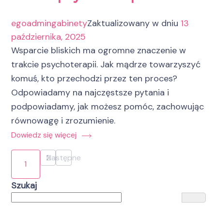
egoadmingabinety
Zaktualizowany w dniu
13
października, 2025
Wsparcie bliskich ma ogromne znaczenie w
trakcie psychoterapii. Jak mądrze towarzyszyć
komuś, kto przechodzi przez ten proces?
Odpowiadamy na najczęstsze pytania i
podpowiadamy, jak możesz pomóc, zachowując
równowagę i zrozumienie.
Dowiedz się więcej
Stronicowanie
2
Następne
Strona
1
Strona
wpisów
Szukaj