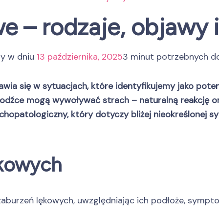
e – rodzaje, objawy 
ny w dniu
13 października, 2025
3 minut potrzebnych d
wia się w sytuacjach, które identyfikujemy jako poten
ne bodźce mogą wywoływać strach – naturalną reakcję 
patologiczny, który dotyczy bliżej nieokreślonej syt
ękowych
p zaburzeń lękowych, uwzględniając ich podłoże, symp