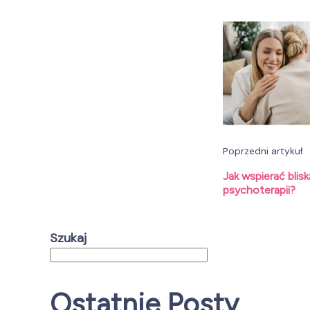
Nawig
wpisu
Poprzedni artykuł
Jak wspierać blis
psychoterapii?
Szukaj
Ostatnie Posty