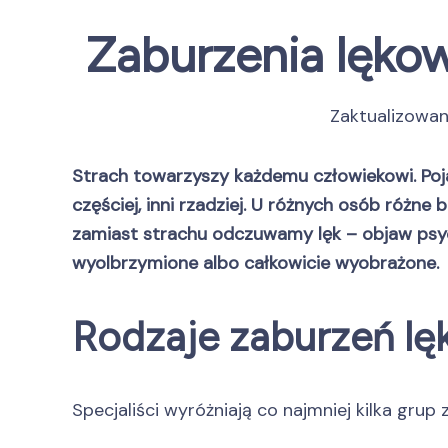
Zaburzenia lękow
Zaktualizowa
Strach towarzyszy każdemu człowiekowi. Poja
częściej, inni rzadziej. U różnych osób róż
zamiast strachu odczuwamy lęk – objaw psycho
wyolbrzymione albo całkowicie wyobrażone.
Rodzaje zaburzeń l
Specjaliści wyróżniają co najmniej kilka gru