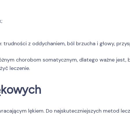
;
trudności z oddychaniem, ból brzucha i głowy, przysp
żnym chorobom somatycznym, dlatego ważne jest, by 
żyć leczenie.
lękowych
awracającym lękiem. Do najskuteczniejszych metod lec