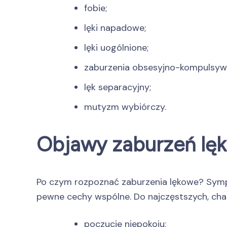
fobie;
lęki napadowe;
lęki uogólnione;
zaburzenia obsesyjno-kompulsywn
lęk separacyjny;
mutyzm wybiórczy.
Objawy zaburzeń lę
Po czym rozpoznać zaburzenia lękowe? Sympto
pewne cechy wspólne. Do najczęstszych, cha
poczucie niepokoju;