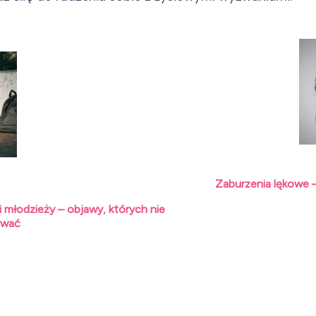
acja
Zaburzenia lękowe –
 i młodzieży – objawy, których nie
ować