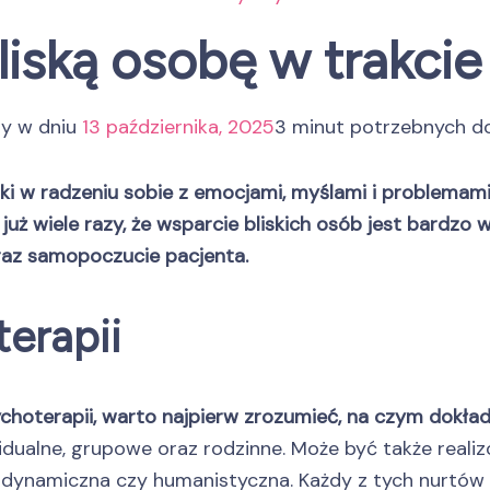
liską osobę w trakcie
ny w dniu
13 października, 2025
3 minut potrzebnych d
ki w radzeniu sobie z emocjami, myślami i problemam
ż wiele razy, że wsparcie bliskich osób jest bardzo
raz samopoczucie pacjenta.
erapii
choterapii, warto najpierw zrozumieć, na czym dokład
idualne, grupowe oraz rodzinne. Może być także reali
odynamiczna czy humanistyczna. Każdy z tych nurtó