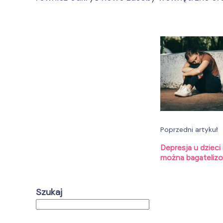
Nawig
wpisu
Poprzedni artykuł
Depresja u dzieci
można bagateliz
Szukaj