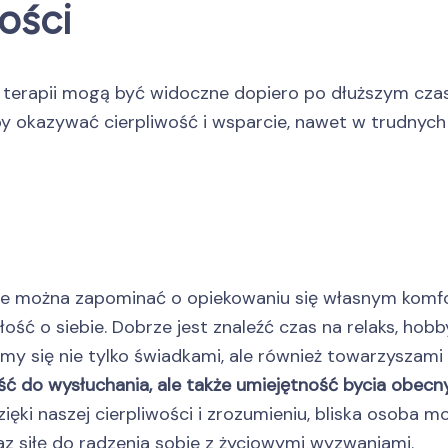
ości
terapii mogą być widoczne dopiero po dłuższym czasi
, aby okazywać cierpliwość i wsparcie, nawet w trudnyc
 nie można zapominać o opiekowaniu się własnym komf
ość o siebie. Dobrze jest znaleźć czas na relaks, hobb
emy się nie tylko świadkami, ale również towarzysza
ość do wysłuchania, ale także umiejętność bycia obe
ęki naszej cierpliwości i zrozumieniu, bliska osoba moż
 siłę do radzenia sobie z życiowymi wyzwaniami.